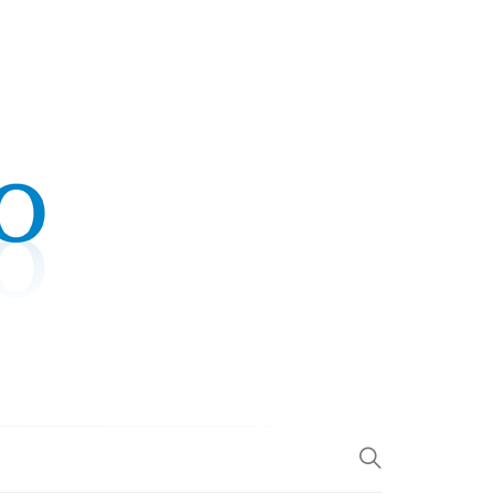
.COM
L