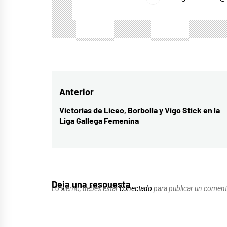
Navegación
Anterior
de
Victorias de Liceo, Borbolla y Vigo Stick en la
Entrada
Liga Gallega Femenina
entradas
anterior:
Deja una respuesta
Lo siento, debes estar
conectado
para publicar un coment