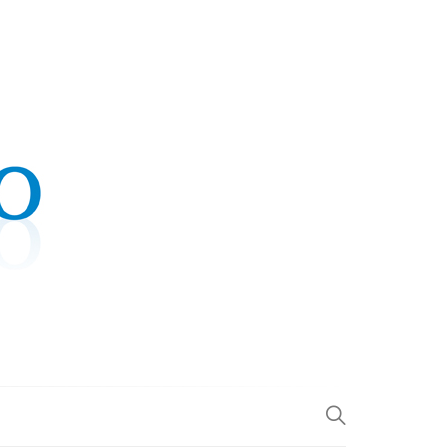
.COM
L