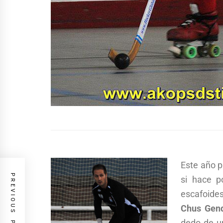
Este año p
PREVIOUS POST
si hace 
escafoide
Chus Gen
dedo de un