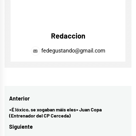
Redaccion
fedegustando@gmail.com
Navegación
Anterior
de
«É lóxico, se xogaban máis eles» Juan Copa
Entrada
(Entrenador del CP Cerceda)
entradas
anterior:
Siguiente