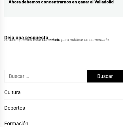
Ahora debemos concentrarnos en ganar al Valladolid
Entrada
siguiente:
Deja una respuesta
Lo siento, debes estar
conectado
para publicar un comentario.
Buscar:
Cultura
Deportes
Formación