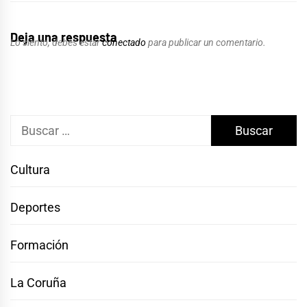
Deja una respuesta
Lo siento, debes estar
conectado
para publicar un comentario.
Buscar:
Cultura
Deportes
Formación
La Coruña