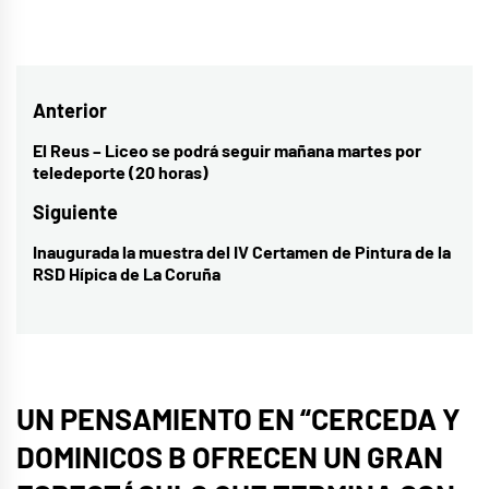
Navegación
Anterior
de
El Reus – Liceo se podrá seguir mañana martes por
Entrada
teledeporte (20 horas)
entradas
anterior:
Siguiente
Inaugurada la muestra del IV Certamen de Pintura de la
Entrada
RSD Hípica de La Coruña
siguiente:
UN PENSAMIENTO EN “
CERCEDA Y
DOMINICOS B OFRECEN UN GRAN