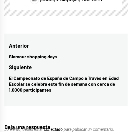
Navegación
Anterior
de
Glamour shopping days
Entrada
entradas
anterior:
Siguiente
El Campeonato de España de Campo a Través en Edad
Entrada
Escolar se celebra este fin de semana con cerca de
siguiente:
1.0000 participantes
Deja una respuesta
Lo siento, debes estar
conectado
para publicar un comentario.