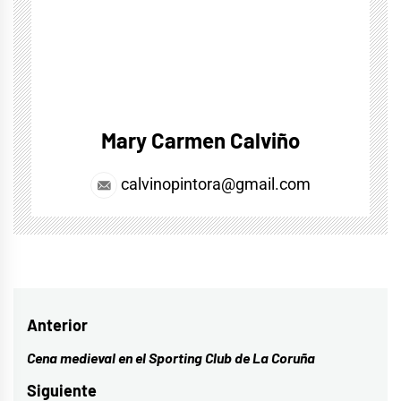
Mary Carmen Calviño
calvinopintora@gmail.com
Navegación
Anterior
de
Cena medieval en el Sporting Club de La Coruña
Entrada
entradas
anterior:
Siguiente