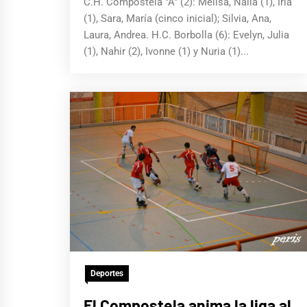
C.H. Compostela "A" (2): Melisa, Naila (1), Iria
(1), Sara, María (cinco inicial); Silvia, Ana,
Laura, Andrea. H.C. Borbolla (6): Evelyn, Julia
(1), Nahir (2), Ivonne (1) y Nuria (1)...
Deportes
El Compostela anima la liga al