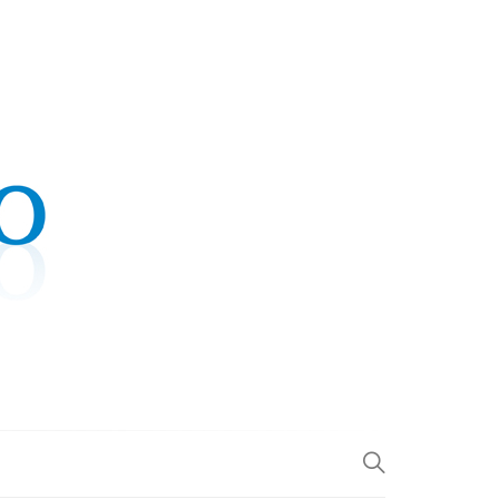
.COM
L