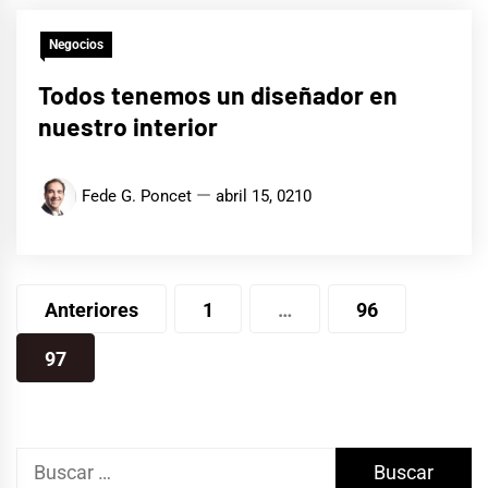
Negocios
Todos tenemos un diseñador en
nuestro interior
Fede G. Poncet
abril 15, 0210
Paginación
Anteriores
1
…
96
de
97
entradas
Buscar: